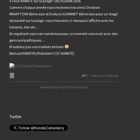
STAGE KARATE sur la plage ! 18/19 juillet 2026
Comme chaque année nous recevons nos amis Christian
PANATTONI 8ème dan et Evelyne GOMINET 6ème dan pour un stage
de karaté sur la plage. vous trouverez ci-dessous l'affiche avec les
horaires, lieu etc...
En espérant vous voir nombreux pour ce moment convivial avec des
gens sympathiques....
N'oubliez pas vos maillots de bain
Bernard MARTIN (Président COC KARATE)
6 Voir sur Facebook
Powered by Feed Them Social
Twitter